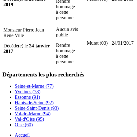
Rendre
2019
hommage
à cette
personne
Aucun avis
Monsieur Pierre Jean
publié
Rene Ville
Murat (03)
24/01/2017
Rendre
Décédé(e) le
24 janvier
hommage
2017
à cette
personne
Départements
les plus recherchés
Seine-et-Marne (77)
Yvelines (78)
Essonne (91)
Hauts-de-Seine (92)
Seine-Saint-Denis (93)
Val-de-Marne (94)
Val-d'Oise (95)
Oise (60)
Accueil