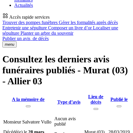
Actualités
Accès rapide services
Trouver des pompes funèbres
Gérer les formalités après décès
Entretenir une sépulture
Composer un livre d’or
Localiser une
sépulture
Planter un arbre du souvenir
Publier un avis
de décès
menu
Consultez les derniers avis
funéraires publiés - Murat (03)
- Allier 03
Lieu de
A la mémoire de
Publié le
Type d’avis
décès
Aucun avis
Monsieur Salvatore Vullo
publié
Décédé(e) le
28 mars
Murat (03)
28/03/2019