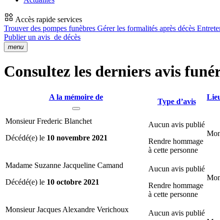
Accès rapide services
Trouver des pompes funèbres
Gérer les formalités après décès
Entrete
Publier un avis
de décès
menu
Consultez les derniers avis funér
A la mémoire de
Lie
Type d’avis
Monsieur Frederic Blanchet
Aucun avis publié
Mon
Décédé(e) le
10 novembre 2021
Rendre hommage
à cette personne
Madame Suzanne Jacqueline Camand
Aucun avis publié
Mon
Décédé(e) le
10 octobre 2021
Rendre hommage
à cette personne
Monsieur Jacques Alexandre Verichoux
Aucun avis publié