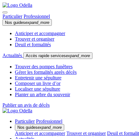
Particulier
Professionnel
Nos guides
expand_more
Anticiper et accompagner
Trouver et organiser
Deuil et formalités
Actualités
Accès rapide services
expand_more
Trouver des pompes funèbres
Gérer les formalités après décès
Entretenir une sépulture
Composer un livre d’or
Localiser une sépulture
Planter un arbre du souvenir
Publier un avis de décès
Particulier
Professionnel
Nos guides
expand_more
Anticiper et accompagner
Trouver et organiser
Deuil et formali
Actualités