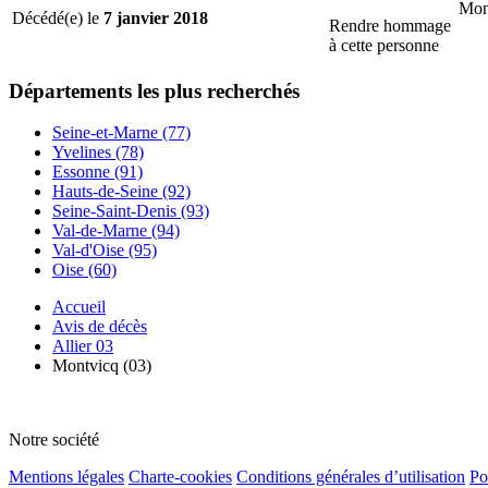
Mon
Décédé(e) le
7 janvier 2018
Rendre hommage
à cette personne
Départements
les plus recherchés
Seine-et-Marne (77)
Yvelines (78)
Essonne (91)
Hauts-de-Seine (92)
Seine-Saint-Denis (93)
Val-de-Marne (94)
Val-d'Oise (95)
Oise (60)
Accueil
Avis de décès
Allier 03
Montvicq (03)
Notre société
Mentions légales
Charte-cookies
Conditions générales d’utilisation
Po