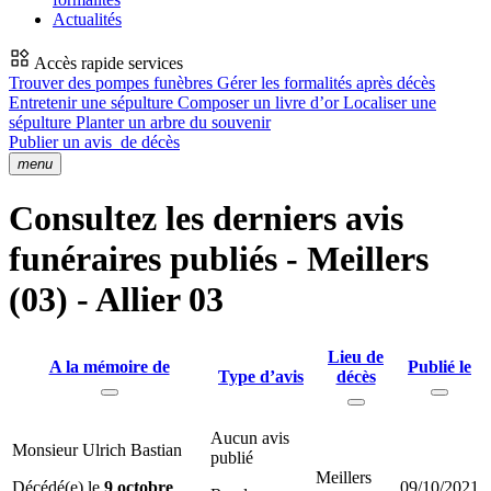
Actualités
Accès rapide services
Trouver des pompes funèbres
Gérer les formalités après décès
Entretenir une sépulture
Composer un livre d’or
Localiser une
sépulture
Planter un arbre du souvenir
Publier un avis
de décès
menu
Consultez les derniers avis
funéraires publiés - Meillers
(03) - Allier 03
Lieu de
A la mémoire de
Publié le
Type d’avis
décès
Aucun avis
Monsieur Ulrich Bastian
publié
Meillers
Décédé(e) le
9 octobre
09/10/2021