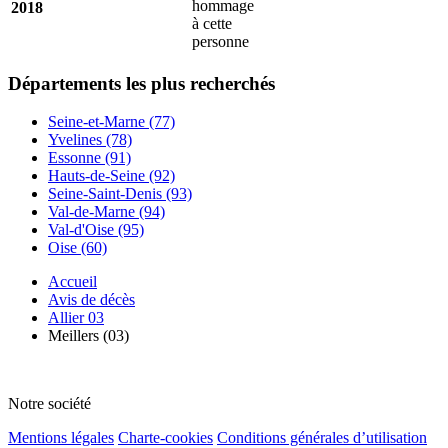
hommage
2018
à cette
personne
Départements
les plus recherchés
Seine-et-Marne (77)
Yvelines (78)
Essonne (91)
Hauts-de-Seine (92)
Seine-Saint-Denis (93)
Val-de-Marne (94)
Val-d'Oise (95)
Oise (60)
Accueil
Avis de décès
Allier 03
Meillers (03)
Notre société
Mentions légales
Charte-cookies
Conditions générales d’utilisation