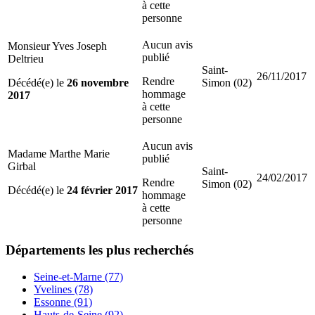
à cette
personne
Aucun avis
Monsieur Yves Joseph
publié
Deltrieu
Saint-
26/11/2017
Rendre
Décédé(e) le
26 novembre
Simon (02)
hommage
2017
à cette
personne
Aucun avis
Madame Marthe Marie
publié
Girbal
Saint-
24/02/2017
Rendre
Simon (02)
Décédé(e) le
24 février 2017
hommage
à cette
personne
Départements
les plus recherchés
Seine-et-Marne (77)
Yvelines (78)
Essonne (91)
Hauts-de-Seine (92)