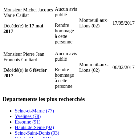
Aucun avis
Monsieur Michel Jacques
publié
Marie Caillat
Montreuil-aux-
17/05/2017
Rendre
Décédé(e) le
17 mai
Lions (02)
hommage
2017
à cette
personne
Aucun avis
Monsieur Pierre Jean
publié
Francois Guittard
Montreuil-aux-
06/02/2017
Rendre
Décédé(e) le
6 février
Lions (02)
hommage
2017
à cette
personne
Départements
les plus recherchés
Seine-et-Marne (77)
Yvelines (78)
Essonne (91)
Hauts-de-Seine (92)
Seine-Saint-Denis (93)