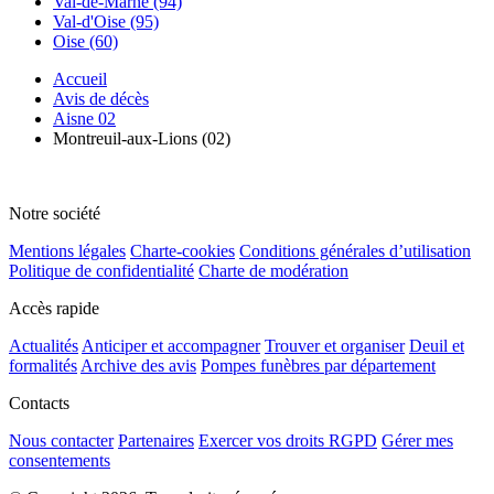
Val-de-Marne (94)
Val-d'Oise (95)
Oise (60)
Accueil
Avis de décès
Aisne 02
Montreuil-aux-Lions (02)
Notre société
Mentions légales
Charte-cookies
Conditions générales d’utilisation
Politique de confidentialité
Charte de modération
Accès rapide
Actualités
Anticiper et accompagner
Trouver et organiser
Deuil et
formalités
Archive des avis
Pompes funèbres par département
Contacts
Nous contacter
Partenaires
Exercer vos droits RGPD
Gérer mes
consentements