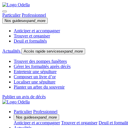
Particulier
Professionnel
Nos guides
expand_more
Anticiper et accompagner
Trouver et organiser
Deuil et formalités
Actualités
Accès rapide services
expand_more
Trouver des pompes funèbres
Gérer les formalités après décès
Entretenir une sépulture
Composer un livre d’or
Localiser une sépulture
Planter un arbre du souvenir
Publier un avis de décès
Particulier
Professionnel
Nos guides
expand_more
Anticiper et accompagner
Trouver et organiser
Deuil et formali
Actualités