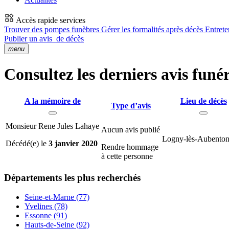
Accès rapide services
Trouver des pompes funèbres
Gérer les formalités après décès
Entrete
Publier un avis
de décès
menu
Consultez les derniers avis funé
A la mémoire de
Lieu de décès
Type d’avis
Monsieur Rene Jules Lahaye
Aucun avis publié
Logny-lès-Aubenton
Décédé(e) le
3 janvier 2020
Rendre hommage
à cette personne
Départements
les plus recherchés
Seine-et-Marne (77)
Yvelines (78)
Essonne (91)
Hauts-de-Seine (92)