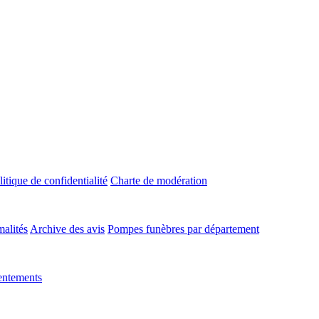
litique de confidentialité
Charte de modération
malités
Archive des avis
Pompes funèbres par département
entements