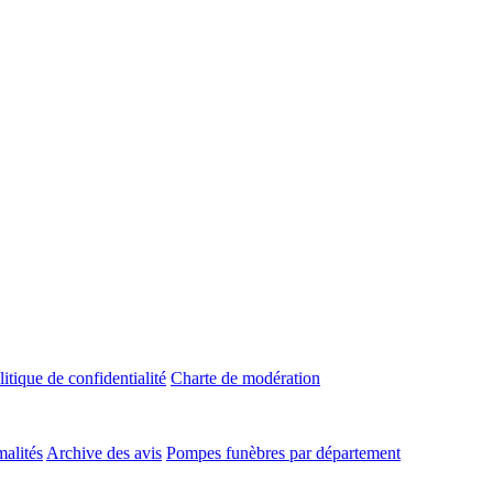
litique de confidentialité
Charte de modération
malités
Archive des avis
Pompes funèbres par département