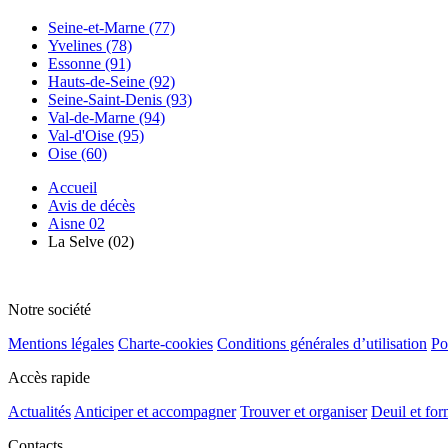
Seine-et-Marne (77)
Yvelines (78)
Essonne (91)
Hauts-de-Seine (92)
Seine-Saint-Denis (93)
Val-de-Marne (94)
Val-d'Oise (95)
Oise (60)
Accueil
Avis de décès
Aisne 02
La Selve (02)
Notre société
Mentions légales
Charte-cookies
Conditions générales d’utilisation
Po
Accès rapide
Actualités
Anticiper et accompagner
Trouver et organiser
Deuil et for
Contacts