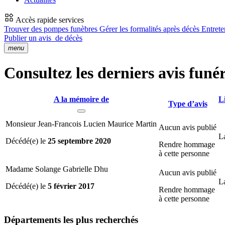
Accès rapide services
Trouver des pompes funèbres
Gérer les formalités après décès
Entrete
Publier un avis
de décès
menu
Consultez les derniers avis funér
A la mémoire de
L
Type d’avis
Monsieur Jean-Francois Lucien Maurice Martin
Aucun avis publié
L
Décédé(e) le
25 septembre 2020
Rendre hommage
à cette personne
Madame Solange Gabrielle Dhu
Aucun avis publié
L
Décédé(e) le
5 février 2017
Rendre hommage
à cette personne
Départements
les plus recherchés