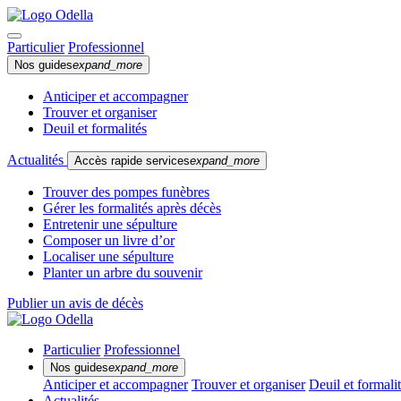
Particulier
Professionnel
Nos guides
expand_more
Anticiper et accompagner
Trouver et organiser
Deuil et formalités
Actualités
Accès rapide services
expand_more
Trouver des pompes funèbres
Gérer les formalités après décès
Entretenir une sépulture
Composer un livre d’or
Localiser une sépulture
Planter un arbre du souvenir
Publier un avis de décès
Particulier
Professionnel
Nos guides
expand_more
Anticiper et accompagner
Trouver et organiser
Deuil et formali
Actualités