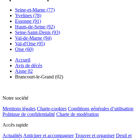
Seine-et-Marne (77)
Yvelines (78)
Essonne (91)
Hauts-de-Seine (92)
Seine-Saint-Denis (93)
Val-de-Marne (94)
Val-d'Oise (95)
Oise (60)
Accueil
Avis de décès
Aisne 02
Brancourt-le-Grand (02)
Notre société
Mentions légales
Charte-cookies
Conditions générales d’utilisation
Politique de confidentialité
Charte de modération
Accès rapide
Actualités
Anticiper et accompagner
Trouver et organiser
Deuil et