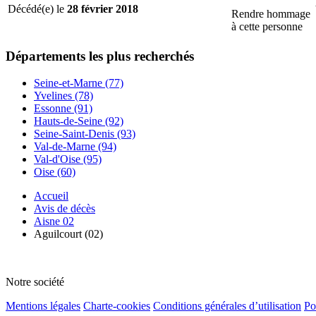
Décédé(e) le
28 février 2018
Rendre hommage
à cette personne
Départements
les plus recherchés
Seine-et-Marne (77)
Yvelines (78)
Essonne (91)
Hauts-de-Seine (92)
Seine-Saint-Denis (93)
Val-de-Marne (94)
Val-d'Oise (95)
Oise (60)
Accueil
Avis de décès
Aisne 02
Aguilcourt (02)
Notre société
Mentions légales
Charte-cookies
Conditions générales d’utilisation
Po