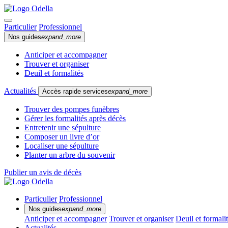
Particulier
Professionnel
Nos guides
expand_more
Anticiper et accompagner
Trouver et organiser
Deuil et formalités
Actualités
Accès rapide services
expand_more
Trouver des pompes funèbres
Gérer les formalités après décès
Entretenir une sépulture
Composer un livre d’or
Localiser une sépulture
Planter un arbre du souvenir
Publier un avis de décès
Particulier
Professionnel
Nos guides
expand_more
Anticiper et accompagner
Trouver et organiser
Deuil et formali
Actualités