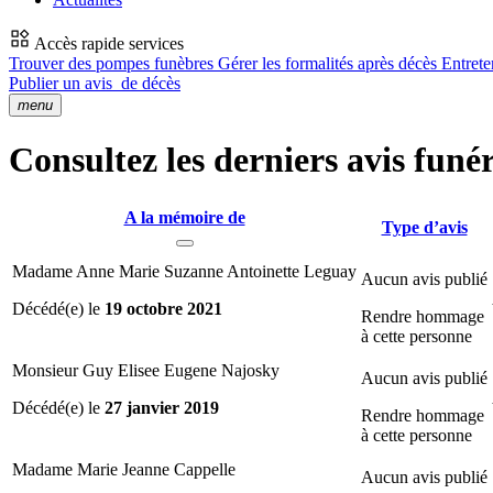
Accès rapide services
Trouver des pompes funèbres
Gérer les formalités après décès
Entrete
Publier un avis
de décès
menu
Consultez les derniers avis funér
A la mémoire de
Type d’avis
Madame Anne Marie Suzanne Antoinette Leguay
Aucun avis publié
Décédé(e) le
19 octobre 2021
Rendre hommage
à cette personne
Monsieur Guy Elisee Eugene Najosky
Aucun avis publié
Décédé(e) le
27 janvier 2019
Rendre hommage
à cette personne
Madame Marie Jeanne Cappelle
Aucun avis publié