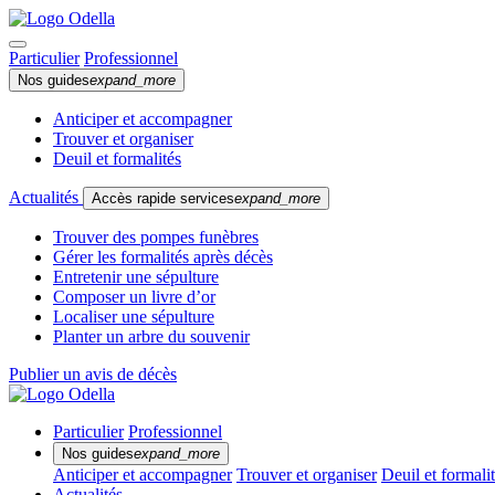
Particulier
Professionnel
Nos guides
expand_more
Anticiper et accompagner
Trouver et organiser
Deuil et formalités
Actualités
Accès rapide services
expand_more
Trouver des pompes funèbres
Gérer les formalités après décès
Entretenir une sépulture
Composer un livre d’or
Localiser une sépulture
Planter un arbre du souvenir
Publier un avis de décès
Particulier
Professionnel
Nos guides
expand_more
Anticiper et accompagner
Trouver et organiser
Deuil et formali
Actualités