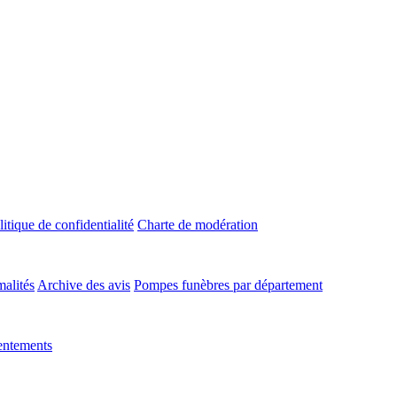
litique de confidentialité
Charte de modération
malités
Archive des avis
Pompes funèbres par département
entements