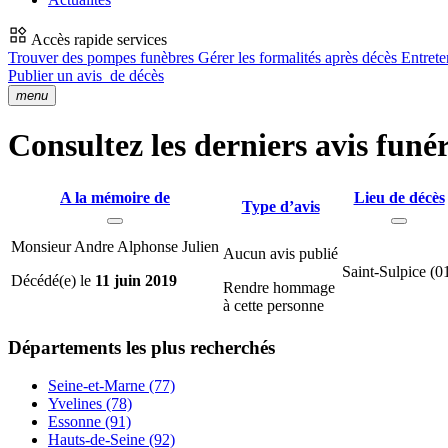
Accès rapide services
Trouver des pompes funèbres
Gérer les formalités après décès
Entrete
Publier un avis
de décès
menu
Consultez les derniers avis funér
A la mémoire de
Lieu de décès
Type d’avis
Monsieur Andre Alphonse Julien
Aucun avis publié
Saint-Sulpice (0
Décédé(e) le
11 juin 2019
Rendre hommage
à cette personne
Départements
les plus recherchés
Seine-et-Marne (77)
Yvelines (78)
Essonne (91)
Hauts-de-Seine (92)