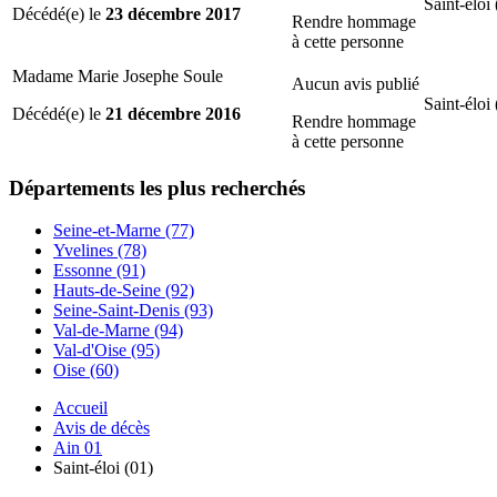
Saint-éloi 
Décédé(e) le
23 décembre 2017
Rendre hommage
à cette personne
Madame Marie Josephe Soule
Aucun avis publié
Saint-éloi 
Décédé(e) le
21 décembre 2016
Rendre hommage
à cette personne
Départements
les plus recherchés
Seine-et-Marne (77)
Yvelines (78)
Essonne (91)
Hauts-de-Seine (92)
Seine-Saint-Denis (93)
Val-de-Marne (94)
Val-d'Oise (95)
Oise (60)
Accueil
Avis de décès
Ain 01
Saint-éloi (01)