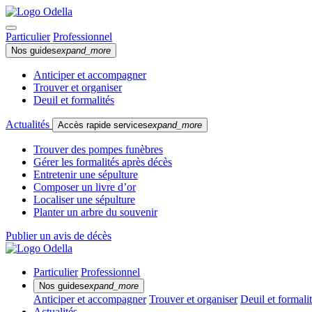
Particulier
Professionnel
Nos guides
expand_more
Anticiper et accompagner
Trouver et organiser
Deuil et formalités
Actualités
Accès rapide services
expand_more
Trouver des pompes funèbres
Gérer les formalités après décès
Entretenir une sépulture
Composer un livre d’or
Localiser une sépulture
Planter un arbre du souvenir
Publier un avis de décès
Particulier
Professionnel
Nos guides
expand_more
Anticiper et accompagner
Trouver et organiser
Deuil et formali
Actualités