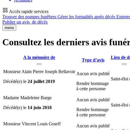
Accès rapide services
Trouver des pompes funèbres
Gérer les formalités après décès
Entrete
Publier un avis
de décès
menu
Consultez les derniers avis funér
A la mémoire de
Lieu de d
Type d’avis
Monsieur Alain Pierre Joseph Bellavoir
Aucun avis publié
Saint-éloi 
Décédé(e) le
24 juillet 2019
Rendre hommage
à cette personne
Madame Madeleine Barge
Aucun avis publié
Saint-éloi 
Décédé(e) le
14 juin 2018
Rendre hommage
à cette personne
Monsieur Vincent Louis Graeff
Aucun avis publié