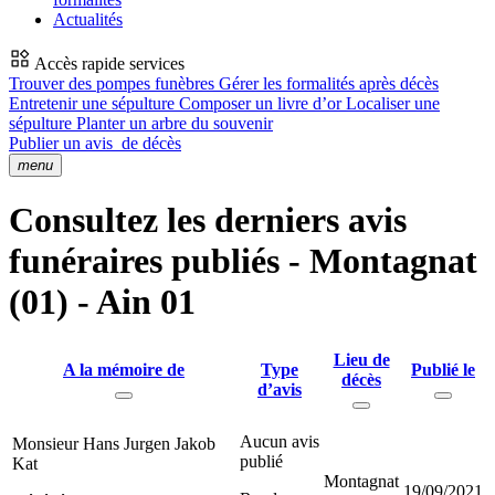
Actualités
Accès rapide services
Trouver des pompes funèbres
Gérer les formalités après décès
Entretenir une sépulture
Composer un livre d’or
Localiser une
sépulture
Planter un arbre du souvenir
Publier un avis
de décès
menu
Consultez les derniers avis
funéraires publiés - Montagnat
(01) - Ain 01
Lieu de
A la mémoire de
Type
Publié le
décès
d’avis
Aucun avis
Monsieur Hans Jurgen Jakob
publié
Kat
Montagnat
19/09/2021