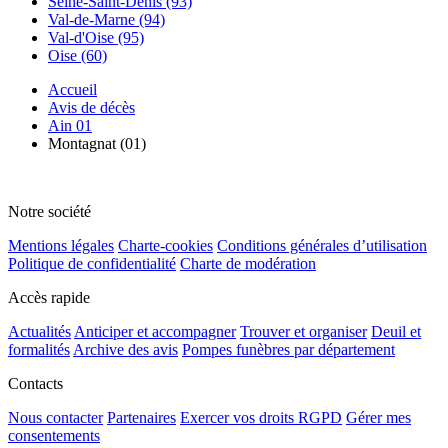
Seine-Saint-Denis (93)
Val-de-Marne (94)
Val-d'Oise (95)
Oise (60)
Accueil
Avis de décès
Ain 01
Montagnat (01)
Notre société
Mentions légales
Charte-cookies
Conditions générales d’utilisation
Politique de confidentialité
Charte de modération
Accès rapide
Actualités
Anticiper et accompagner
Trouver et organiser
Deuil et
formalités
Archive des avis
Pompes funèbres par département
Contacts
Nous contacter
Partenaires
Exercer vos droits RGPD
Gérer mes
consentements