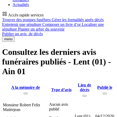
Actualités
Accès rapide services
Trouver des pompes funèbres
Gérer les formalités après décès
Entretenir une sépulture
Composer un livre d’or
Localiser une
sépulture
Planter un arbre du souvenir
Publier un avis
de décès
menu
Consultez les derniers avis
funéraires publiés - Lent (01) -
Ain 01
Lieu de
A la mémoire de
Publié le
Type d’avis
décès
Aucun avis
Monsieur Robert Felix
publié
Maitrejean
Lent (01)
04/12/2020