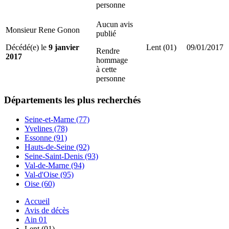
personne
Aucun avis
Monsieur Rene Gonon
publié
Décédé(e) le
9 janvier
Lent (01)
09/01/2017
Rendre
2017
hommage
à cette
personne
Départements
les plus recherchés
Seine-et-Marne (77)
Yvelines (78)
Essonne (91)
Hauts-de-Seine (92)
Seine-Saint-Denis (93)
Val-de-Marne (94)
Val-d'Oise (95)
Oise (60)
Accueil
Avis de décès
Ain 01
Lent (01)