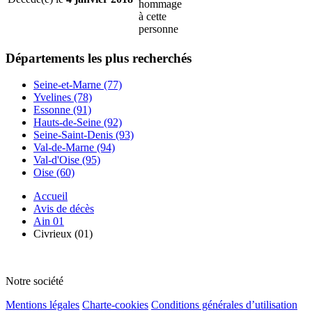
hommage
à cette
personne
Départements
les plus recherchés
Seine-et-Marne (77)
Yvelines (78)
Essonne (91)
Hauts-de-Seine (92)
Seine-Saint-Denis (93)
Val-de-Marne (94)
Val-d'Oise (95)
Oise (60)
Accueil
Avis de décès
Ain 01
Civrieux (01)
Notre société
Mentions légales
Charte-cookies
Conditions générales d’utilisation