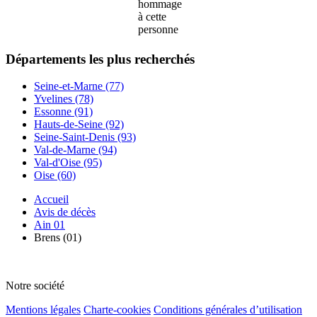
hommage
à cette
personne
Départements
les plus recherchés
Seine-et-Marne (77)
Yvelines (78)
Essonne (91)
Hauts-de-Seine (92)
Seine-Saint-Denis (93)
Val-de-Marne (94)
Val-d'Oise (95)
Oise (60)
Accueil
Avis de décès
Ain 01
Brens (01)
Notre société
Mentions légales
Charte-cookies
Conditions générales d’utilisation