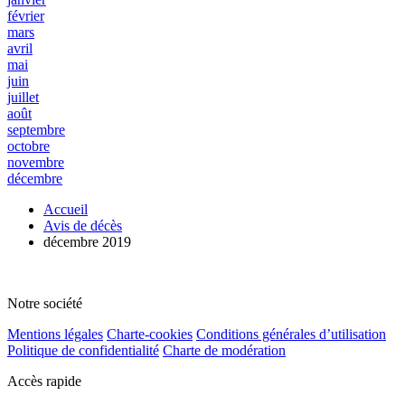
février
mars
avril
mai
juin
juillet
août
septembre
octobre
novembre
décembre
Accueil
Avis de décès
décembre 2019
Notre société
Mentions légales
Charte-cookies
Conditions générales d’utilisation
Politique de confidentialité
Charte de modération
Accès rapide