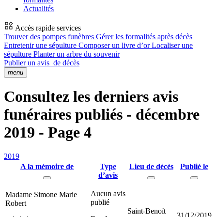
Actualités
Accès rapide services
Trouver des pompes funèbres
Gérer les formalités après décès
Entretenir une sépulture
Composer un livre d’or
Localiser une
sépulture
Planter un arbre du souvenir
Publier un avis
de décès
menu
Consultez les derniers avis
funéraires publiés - décembre
2019 - Page 4
2019
A la mémoire de
Type
Lieu de décès
Publié le
d’avis
Aucun avis
Madame Simone Marie
publié
Robert
Saint-Benoït
31/12/2019