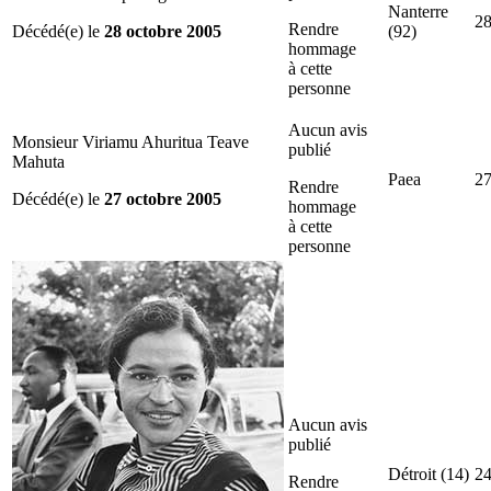
Nanterre
28
Rendre
Décédé(e) le
28 octobre 2005
(92)
hommage
à cette
personne
Aucun avis
Monsieur Viriamu Ahuritua Teave
publié
Mahuta
Paea
27
Rendre
Décédé(e) le
27 octobre 2005
hommage
à cette
personne
Aucun avis
publié
Détroit (14)
24
Rendre