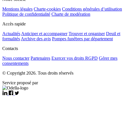
Mentions légales
Charte-cookies
Conditions générales d’utilisation
Politique de confidentialité
Charte de modération
Accès rapide
Actualités
Anticiper et accompagner
Trouver et organiser
Deuil et
formalités
Archive des avis
Pompes funèbres par département
Contacts
Nous contacter
Partenaires
Exercer vos droits RGPD
Gérer mes
consentements
© Copyright 2026. Tous droits réservés
Service proposé par