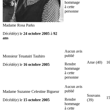
hommage
à cette
personne
Madame Rosa Parks
Décédé(e) le
24 octobre 2005
à
92
ans
Aucun avis
publié
Monsieur Teuatairi Tauhiro
Arue (40)
16
Rendre
Décédé(e) le
16 octobre 2005
hommage
à cette
personne
Aucun avis
publié
Madame Suzanne Celestine Bigueur
Souvans
15
Rendre
Décédé(e) le
15 octobre 2005
(39)
hommage
à cette