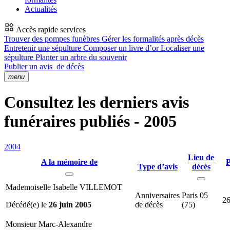
Actualités
Accès rapide services
Trouver des pompes funèbres
Gérer les formalités après décès
Entretenir une sépulture
Composer un livre d’or
Localiser une
sépulture
Planter un arbre du souvenir
Publier un avis
de décès
menu
Consultez les derniers avis
funéraires publiés - 2005
2004
Lieu de
A la mémoire de
P
Type d’avis
décès
Mademoiselle Isabelle VILLEMOT
Anniversaires
Paris 05
26
Décédé(e) le
26 juin 2005
de décès
(75)
Monsieur Marc-Alexandre