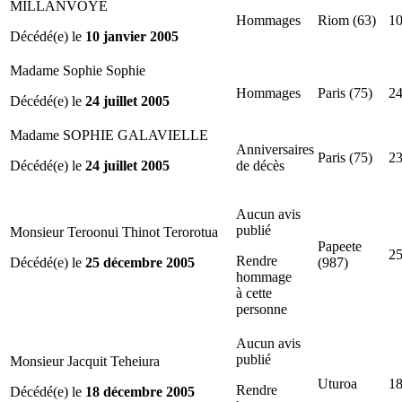
MILLANVOYE
Hommages
Riom (63)
10
Décédé(e) le
10 janvier 2005
Madame Sophie Sophie
Hommages
Paris (75)
24
Décédé(e) le
24 juillet 2005
Madame SOPHIE GALAVIELLE
Anniversaires
Paris (75)
23
Décédé(e) le
24 juillet 2005
de décès
Aucun avis
publié
Monsieur Teroonui Thinot Terorotua
Papeete
25
Rendre
Décédé(e) le
25 décembre 2005
(987)
hommage
à cette
personne
Aucun avis
publié
Monsieur Jacquit Teheiura
Uturoa
18
Rendre
Décédé(e) le
18 décembre 2005