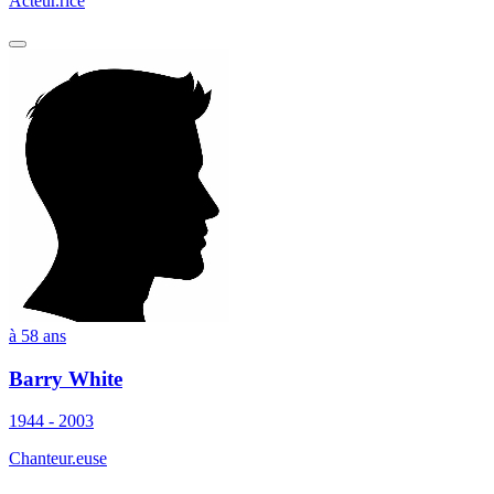
Acteur.rice
à 58 ans
Barry White
1944 - 2003
Chanteur.euse