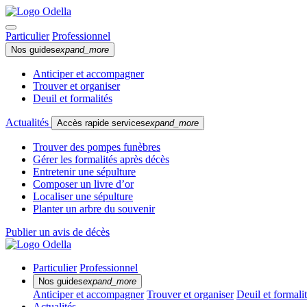
Particulier
Professionnel
Nos guides
expand_more
Anticiper et accompagner
Trouver et organiser
Deuil et formalités
Actualités
Accès rapide services
expand_more
Trouver des pompes funèbres
Gérer les formalités après décès
Entretenir une sépulture
Composer un livre d’or
Localiser une sépulture
Planter un arbre du souvenir
Publier un avis de décès
Particulier
Professionnel
Nos guides
expand_more
Anticiper et accompagner
Trouver et organiser
Deuil et formali
Actualités