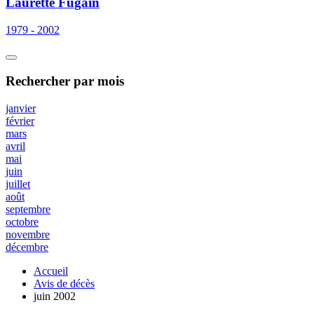
Laurette Fugain
1979 - 2002
Rechercher
par mois
janvier
février
mars
avril
mai
juin
juillet
août
septembre
octobre
novembre
décembre
Accueil
Avis de décès
juin 2002