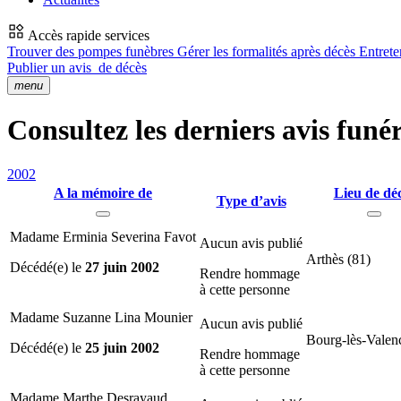
Accès rapide services
Trouver des pompes funèbres
Gérer les formalités après décès
Entrete
Publier un avis
de décès
menu
Consultez les derniers avis funér
2002
A la mémoire de
Lieu de dé
Type d’avis
Madame Erminia Severina Favot
Aucun avis publié
Arthès (81)
Décédé(e) le
27 juin 2002
Rendre hommage
à cette personne
Madame Suzanne Lina Mounier
Aucun avis publié
Bourg-lès-Valen
Décédé(e) le
25 juin 2002
Rendre hommage
à cette personne
Madame Marthe Desrayaud