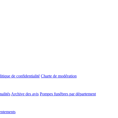
litique de confidentialité
Charte de modération
malités
Archive des avis
Pompes funèbres par département
entements