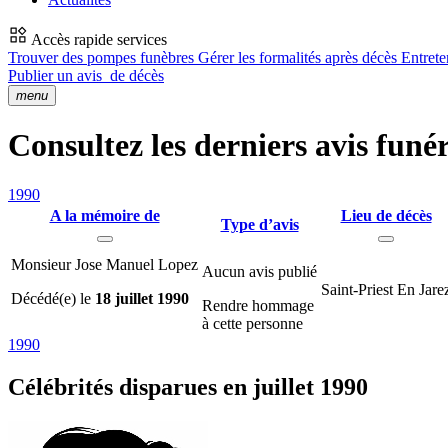
Accès rapide services
Trouver des pompes funèbres
Gérer les formalités après décès
Entrete
Publier un avis
de décès
menu
Consultez les derniers avis funér
1990
A la mémoire de
Lieu de décès
Type d’avis
Monsieur Jose Manuel Lopez
Aucun avis publié
Saint-Priest En Jare
Décédé(e) le
18 juillet 1990
Rendre hommage
à cette personne
1990
Célébrités
disparues en juillet 1990