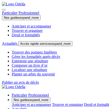
Particulier
Professionnel
Nos guides
expand_more
Anticiper et accompagner
Trouver et organiser
Deuil et formalités
Actualités
Accès rapide services
expand_more
Trouver des pompes funèbres
Gérer les formalités après décès
Entretenir une sépulture
Composer un livre d’or
Localiser une sépulture
Planter un arbre du souvenir
Publier un avis de décès
Particulier
Professionnel
Nos guides
expand_more
Anticiper et accompagner
Trouver et organiser
Deuil et formali
Actualités