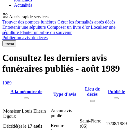
Actualités
Accès rapide services
Trouver des pompes funèbres
Gérer les formalités après décès
Entretenir une sépulture
Composer un livre d’or
Localiser une
sépulture
Planter un arbre du souvenir
Publier un avis
de décès
menu
Consultez les derniers avis
funéraires publiés - août 1989
1989
Lieu de
A la mémoire de
Publié le
Type d’avis
décès
Aucun avis
Monsieur Louis Eliesin
publié
Dijoux
Saint-Pierre
17/08/1989
Rendre
Décédé(e) le
17 août
(06)