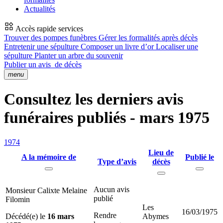
Actualités
Accès rapide services
Trouver des pompes funèbres
Gérer les formalités après décès
Entretenir une sépulture
Composer un livre d’or
Localiser une
sépulture
Planter un arbre du souvenir
Publier un avis
de décès
menu
Consultez les derniers avis
funéraires publiés - mars 1975
1974
Lieu de
A la mémoire de
Publié le
Type d’avis
décès
Aucun avis
Monsieur Calixte Melaine
publié
Filomin
Les
16/03/1975
Rendre
Décédé(e) le
16 mars
Abymes