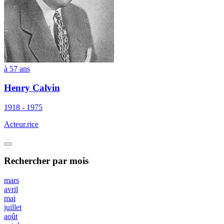
à 57 ans
Henry Calvin
1918 - 1975
Acteur.rice
Rechercher
par mois
mars
avril
mai
juillet
août