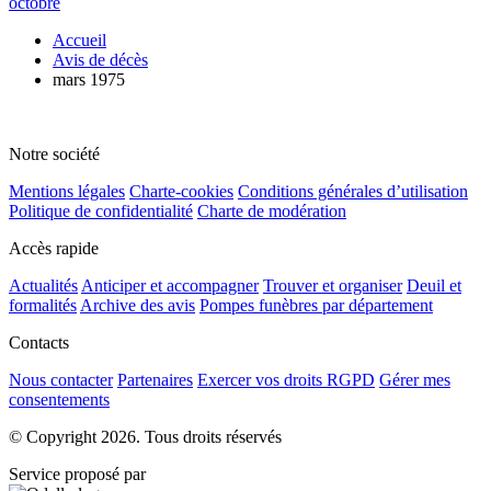
octobre
Accueil
Avis de décès
mars 1975
Notre société
Mentions légales
Charte-cookies
Conditions générales d’utilisation
Politique de confidentialité
Charte de modération
Accès rapide
Actualités
Anticiper et accompagner
Trouver et organiser
Deuil et
formalités
Archive des avis
Pompes funèbres par département
Contacts
Nous contacter
Partenaires
Exercer vos droits RGPD
Gérer mes
consentements
© Copyright 2026. Tous droits réservés
Service proposé par