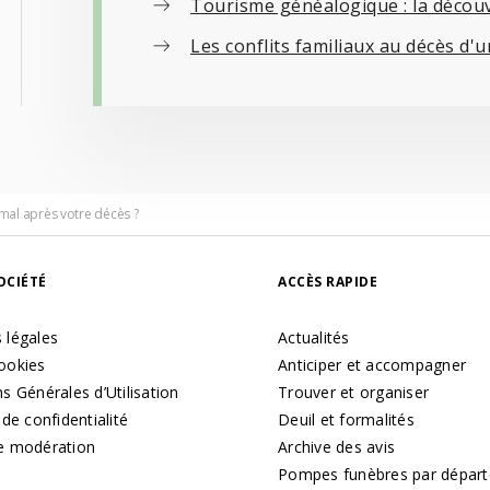
Tourisme généalogique : la découve
Les conflits familiaux au décès d'
mal après votre décès ?
OCIÉTÉ
ACCÈS RAPIDE
 légales
Actualités
ookies
Anticiper et accompagner
s Générales d’Utilisation
Trouver et organiser
 de confidentialité
Deuil et formalités
e modération
Archive des avis
Pompes funèbres par dépar