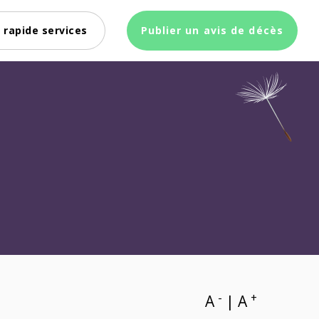
 rapide services
Publier un avis de décès
-
+
A
|
A