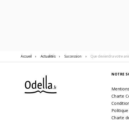
Accueil
›
Actualités
›
Succession
›
Que deviendra votre ani
NOTRE S
Mentions
Charte C
Condition
Politique
Charte d