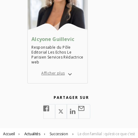
Alcyone Guillevic
Responsable du Pôle
Editorial Les Echos Le
Parisien Services Rédactrice
web
Afficher plus
PARTAGER SUR
Accueil
›
Actualités
›
Succession
›
Le don familial : qu’est-ce que c’est