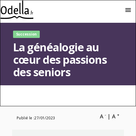
menu
Succession
La généalogie au
cœur des passions
des seniors
-
+
A
|
A
Publié le :
27/01/2023