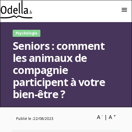
menu
Psychologie
Seniors : comment
les animaux de
compagnie
participent à votre
bien-être ?
-
+
A
|
A
Publié le :
22/08/2023