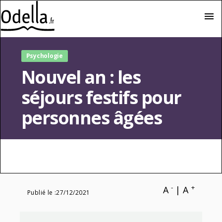
menu
Psychologie
Nouvel an : les
séjours festifs pour
personnes âgées
-
+
A
|
A
Publié le :
27/12/2021