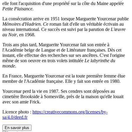
elle font l'acquisition d'une propriété sur la côte du Maine appelée
Petite Plaisance.
La consécration arrive en 1951 lorsque Marguerite Yourcenar publie
Mémoires d'Hadrien. C
e roman fait d'elle un véritable écrivain au
niveau international. Ce succès est suivi par la parution de
L'œuvre
au Noir
, en 1968.
Trois ans plus tard, Marguerite Yourcenar fait son entrée à
l'Académie belge de Langue et de Littérature françaises. Dès cet
instant, elle effectue des recherches sur ses ancêtres. C'est l'origine
même de son oeuvre en trois volets intitulée
Le labyrinthe du
monde
.
En France, Marguerite Yourcenar est la toute première femme élue
membre de l'Académie française. Elle y fait son entrée en 1980.
Yourcenar perd la vie en 1987. Ses cendres sont déposées au
cimetière Brookside à Somesville, près de la maison qu'elle louait
avec son amie Frick.
Licence photo :
https://creativecommons.org/licenses/by-
sa/4.0/deed.fr
En savoir plus