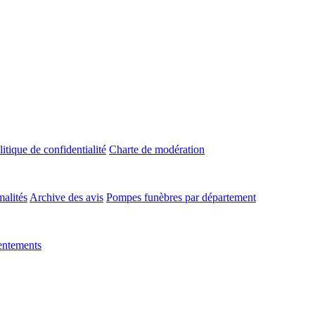
litique de confidentialité
Charte de modération
malités
Archive des avis
Pompes funèbres par département
entements