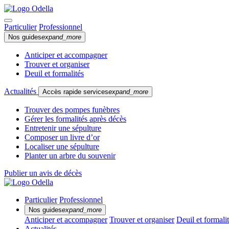
Particulier
Professionnel
Nos guides
expand_more
Anticiper et accompagner
Trouver et organiser
Deuil et formalités
Actualités
Accès rapide services
expand_more
Trouver des pompes funèbres
Gérer les formalités après décès
Entretenir une sépulture
Composer un livre d’or
Localiser une sépulture
Planter un arbre du souvenir
Publier un avis de décès
Particulier
Professionnel
Nos guides
expand_more
Anticiper et accompagner
Trouver et organiser
Deuil et formali
Actualités