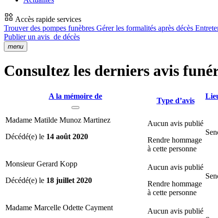
Accès rapide services
Trouver des pompes funèbres
Gérer les formalités après décès
Entrete
Publier un avis
de décès
menu
Consultez les derniers avis funér
A la mémoire de
Lie
Type d’avis
Madame Matilde Munoz Martinez
Aucun avis publié
Sen
Décédé(e) le
14 août 2020
Rendre hommage
à cette personne
Monsieur Gerard Kopp
Aucun avis publié
Sen
Décédé(e) le
18 juillet 2020
Rendre hommage
à cette personne
Madame Marcelle Odette Cayment
Aucun avis publié