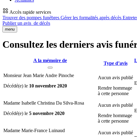
Accès rapide services
Trouver des pompes funèbres
Gérer les formalités après décès
Entrete
Publier un avis
de décès
menu
Consultez les derniers avis funé
A la mémoire de
L
Type d’avis
Monsieur Jean Marie Andre Pinoche
Aucun avis publié
E
Décédé(e) le
10 novembre 2020
Rendre hommage
à cette personne
Madame Isabelle Christina Da Silva-Rosa
Aucun avis publié
E
Décédé(e) le
5 novembre 2020
Rendre hommage
à cette personne
Madame Marie-France Luinaud
Aucun avis publié