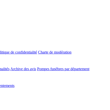
litique de confidentialité
Charte de modération
malités
Archive des avis
Pompes funèbres par département
entements