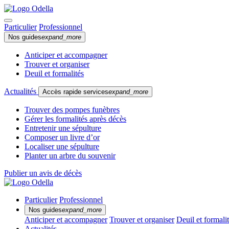
Particulier
Professionnel
Nos guides
expand_more
Anticiper et accompagner
Trouver et organiser
Deuil et formalités
Actualités
Accès rapide services
expand_more
Trouver des pompes funèbres
Gérer les formalités après décès
Entretenir une sépulture
Composer un livre d’or
Localiser une sépulture
Planter un arbre du souvenir
Publier un avis de décès
Particulier
Professionnel
Nos guides
expand_more
Anticiper et accompagner
Trouver et organiser
Deuil et formali
Actualités