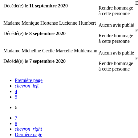
E
Décédé(e) le
11 septembre 2020
Rendre hommage
à cette personne
Madame Monique Hortense Lucienne Humbert
Aucun avis publié
E
Décédé(e) le
8 septembre 2020
Rendre hommage
à cette personne
Madame Micheline Cecile Marcelle Muhlemann
Aucun avis publié
E
Décédé(e) le
7 septembre 2020
Rendre hommage
à cette personne
Première page
chevron_left
4
5
6
7
8
chevron_right
Dernière page