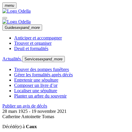
menu
Guides
expand_more
Anticiper et accompagner
Trouver et organiser
Deuil et formalités
Actualités
Services
expand_more
Trouver des pompes funèbres
Gérer les formalités après décès
Entretenir une sépulture
Composer un livre d’or
Localiser une sépulture
Planter un arbre du souvenir
Publier un avis de décès
28 mars 1925 - 19 novembre 2021
Catherine Antoinette Tomas
Décédé(e) à
Caux