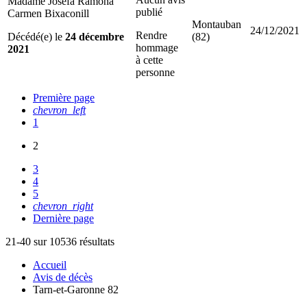
Madame Josefa Ramona
publié
Carmen Bixaconill
Montauban
24/12/2021
Rendre
Décédé(e) le
24 décembre
(82)
hommage
2021
à cette
personne
Première page
chevron_left
1
2
3
4
5
chevron_right
Dernière page
21-40 sur 10536 résultats
Accueil
Avis de décès
Tarn-et-Garonne 82