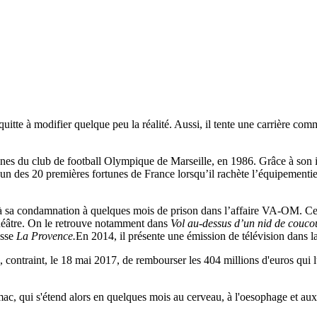
uitte à modifier quelque peu la réalité. Aussi, il tente une carrière c
rênes du club de football Olympique de Marseille, en 1986. Grâce à son
'un des 20 premières fortunes de France lorsqu’il rachète l’équipementie
e à sa condamnation à quelques mois de prison dans l’affaire VA-OM. Cel
théâtre. On le retrouve notamment dans
Vol au-dessus d’un nid de couc
esse
La Provence.
En 2014, il présente une émission de télévision dans laq
 contraint, le 18 mai 2017, de rembourser les 404 millions d'euros qui lu
ac, qui s'étend alors en quelques mois au cerveau, à l'oesophage et a