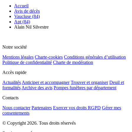
Accueil
Avis de décès
Vaucluse (84)
Apt (84)
Alain Nil Silvestre
Notre société
Mentions légales
Charte-cookies
Conditions générales d’utilisation
Politique de confidentialité
Charte de modération
Accès rapide
Actualités
Anticiper et accompagner
Trouver et organiser
Deuil et
formalités
Archive des avis
Pompes funèbres par département
Contacts
Nous contacter
Partenaires
Exercer vos droits RGPD
Gérer mes
consentements
© Copyright 2026. Tous droits réservés