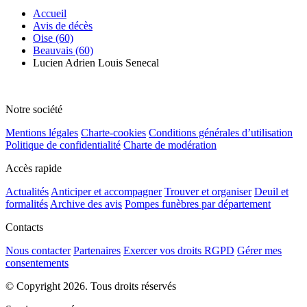
Accueil
Avis de décès
Oise (60)
Beauvais (60)
Lucien Adrien Louis Senecal
Notre société
Mentions légales
Charte-cookies
Conditions générales d’utilisation
Politique de confidentialité
Charte de modération
Accès rapide
Actualités
Anticiper et accompagner
Trouver et organiser
Deuil et
formalités
Archive des avis
Pompes funèbres par département
Contacts
Nous contacter
Partenaires
Exercer vos droits RGPD
Gérer mes
consentements
© Copyright 2026. Tous droits réservés