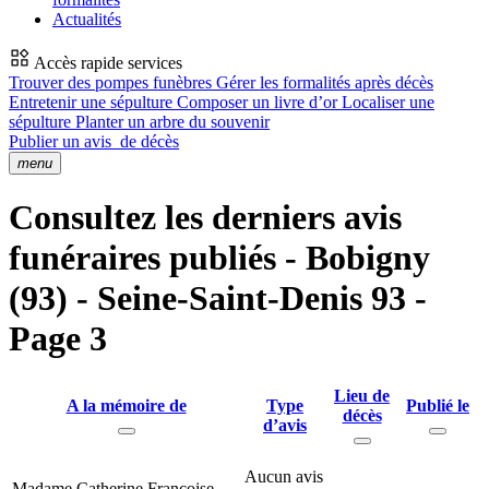
Actualités
Accès rapide services
Trouver des pompes funèbres
Gérer les formalités après décès
Entretenir une sépulture
Composer un livre d’or
Localiser une
sépulture
Planter un arbre du souvenir
Publier un avis
de décès
menu
Consultez les derniers avis
funéraires publiés - Bobigny
(93) - Seine-Saint-Denis 93 -
Page 3
Lieu de
A la mémoire de
Type
Publié le
décès
d’avis
Aucun avis
Madame Catherine Francoise