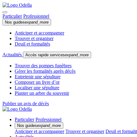
Particulier
Professionnel
Nos guides
expand_more
Anticiper et accompagner
Trouver et organiser
Deuil et formalités
Actualités
Accès rapide services
expand_more
Trouver des pompes funèbres
Gérer les formalités après décès
Entretenir une sépulture
Composer un livre d’or
Localiser une sépulture
Planter un arbre du souvenir
Publier un avis de décès
Particulier
Professionnel
Nos guides
expand_more
Anticiper et accompagner
Trouver et organiser
Deuil et formali
Actualités