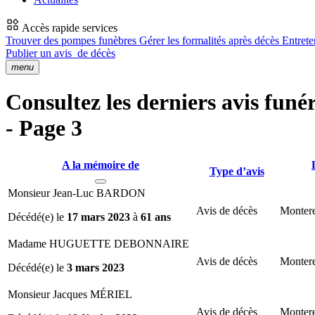
Accès rapide services
Trouver des pompes funèbres
Gérer les formalités après décès
Entrete
Publier un avis
de décès
menu
Consultez les derniers avis fun
- Page 3
A la mémoire de
Type d’avis
Monsieur Jean-Luc BARDON
Avis de décès
Montere
Décédé(e) le
17 mars 2023
à
61 ans
Madame HUGUETTE DEBONNAIRE
Avis de décès
Montere
Décédé(e) le
3 mars 2023
Monsieur Jacques MÉRIEL
Avis de décès
Montere