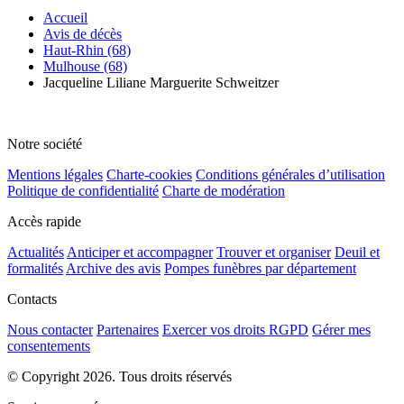
Accueil
Avis de décès
Haut-Rhin (68)
Mulhouse (68)
Jacqueline Liliane Marguerite Schweitzer
Notre société
Mentions légales
Charte-cookies
Conditions générales d’utilisation
Politique de confidentialité
Charte de modération
Accès rapide
Actualités
Anticiper et accompagner
Trouver et organiser
Deuil et
formalités
Archive des avis
Pompes funèbres par département
Contacts
Nous contacter
Partenaires
Exercer vos droits RGPD
Gérer mes
consentements
© Copyright 2026. Tous droits réservés