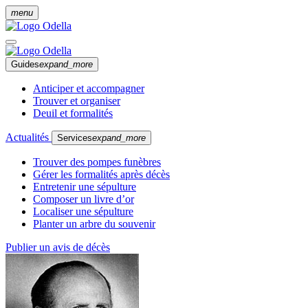
menu
Guides
expand_more
Anticiper et accompagner
Trouver et organiser
Deuil et formalités
Actualités
Services
expand_more
Trouver des pompes funèbres
Gérer les formalités après décès
Entretenir une sépulture
Composer un livre d’or
Localiser une sépulture
Planter un arbre du souvenir
Publier un avis de décès