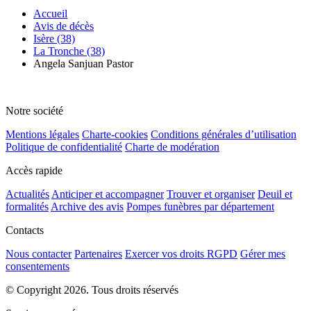
Accueil
Avis de décès
Isère (38)
La Tronche (38)
Angela Sanjuan Pastor
Notre société
Mentions légales
Charte-cookies
Conditions générales d’utilisation
Politique de confidentialité
Charte de modération
Accès rapide
Actualités
Anticiper et accompagner
Trouver et organiser
Deuil et
formalités
Archive des avis
Pompes funèbres par département
Contacts
Nous contacter
Partenaires
Exercer vos droits RGPD
Gérer mes
consentements
© Copyright 2026. Tous droits réservés