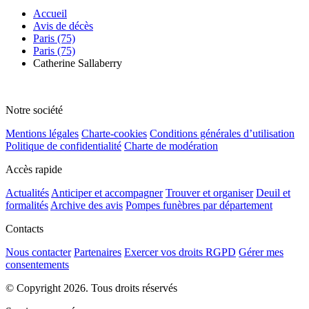
Accueil
Avis de décès
Paris (75)
Paris (75)
Catherine Sallaberry
Notre société
Mentions légales
Charte-cookies
Conditions générales d’utilisation
Politique de confidentialité
Charte de modération
Accès rapide
Actualités
Anticiper et accompagner
Trouver et organiser
Deuil et
formalités
Archive des avis
Pompes funèbres par département
Contacts
Nous contacter
Partenaires
Exercer vos droits RGPD
Gérer mes
consentements
© Copyright 2026. Tous droits réservés