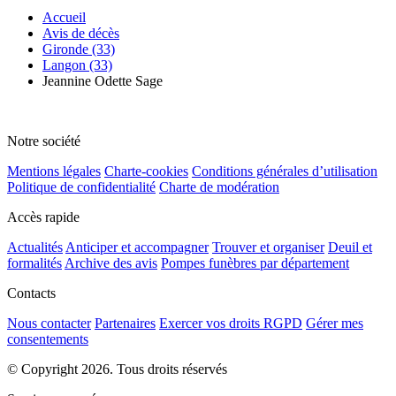
Accueil
Avis de décès
Gironde (33)
Langon (33)
Jeannine Odette Sage
Notre société
Mentions légales
Charte-cookies
Conditions générales d’utilisation
Politique de confidentialité
Charte de modération
Accès rapide
Actualités
Anticiper et accompagner
Trouver et organiser
Deuil et
formalités
Archive des avis
Pompes funèbres par département
Contacts
Nous contacter
Partenaires
Exercer vos droits RGPD
Gérer mes
consentements
© Copyright 2026. Tous droits réservés