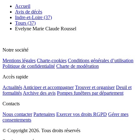
Accueil
Avis de décès
Indre-et-Loire (37)
Tours (37)
Evelyne Marie Claude Roussel
Notre société
Mentions légales
Charte-cookies
Conditions générales d’utilisation
Politique de confidentialité
Charte de modération
Accès rapide
Actualités
Anticiper et accompagner
Trouver et organiser
Deuil et
formalités
Archive des avis
Pompes funèbres par département
Contacts
Nous contacter
Partenaires
Exercer vos droits RGPD
Gérer mes
consentements
© Copyright 2026. Tous droits réservés