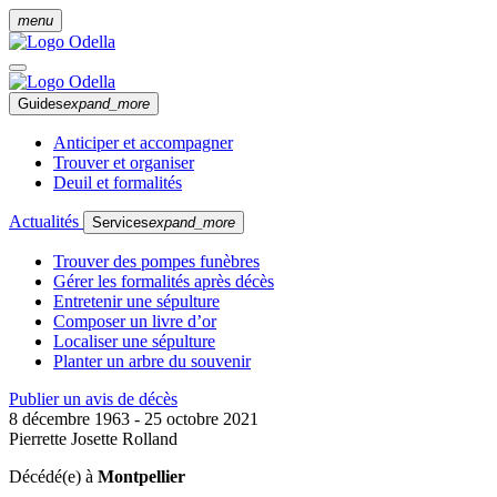
menu
Guides
expand_more
Anticiper et accompagner
Trouver et organiser
Deuil et formalités
Actualités
Services
expand_more
Trouver des pompes funèbres
Gérer les formalités après décès
Entretenir une sépulture
Composer un livre d’or
Localiser une sépulture
Planter un arbre du souvenir
Publier un avis de décès
8 décembre 1963 - 25 octobre 2021
Pierrette Josette Rolland
Décédé(e) à
Montpellier