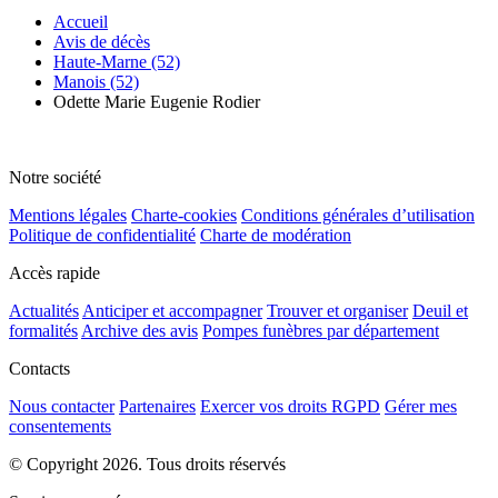
Accueil
Avis de décès
Haute-Marne (52)
Manois (52)
Odette Marie Eugenie Rodier
Notre société
Mentions légales
Charte-cookies
Conditions générales d’utilisation
Politique de confidentialité
Charte de modération
Accès rapide
Actualités
Anticiper et accompagner
Trouver et organiser
Deuil et
formalités
Archive des avis
Pompes funèbres par département
Contacts
Nous contacter
Partenaires
Exercer vos droits RGPD
Gérer mes
consentements
© Copyright 2026. Tous droits réservés