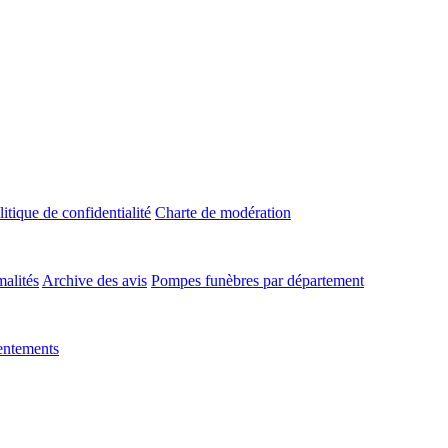
litique de confidentialité
Charte de modération
malités
Archive des avis
Pompes funèbres par département
entements