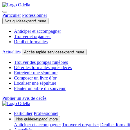
Particulier
Professionnel
Nos guides
expand_more
Anticiper et accompagner
Trouver et organiser
Deuil et formalités
Actualités
Accès rapide services
expand_more
Trouver des pompes funèbres
Gérer les formalités après décès
Entretenir une sépulture
Composer un livre d’or
Localiser une sépulture
Planter un arbre du souvenir
Publier un avis de décès
Particulier
Professionnel
Nos guides
expand_more
Anticiper et accompagner
Trouver et organiser
Deuil et formali
Actualités