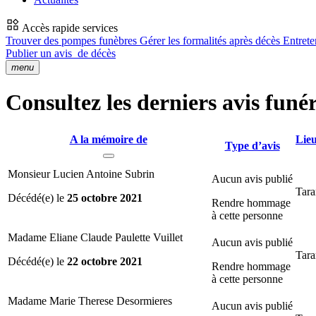
Accès rapide services
Trouver des pompes funèbres
Gérer les formalités après décès
Entrete
Publier un avis
de décès
menu
Consultez les derniers avis funér
A la mémoire de
Lieu
Type d’avis
Monsieur Lucien Antoine Subrin
Aucun avis publié
Tara
Décédé(e) le
25 octobre 2021
Rendre hommage
à cette personne
Madame Eliane Claude Paulette Vuillet
Aucun avis publié
Tara
Décédé(e) le
22 octobre 2021
Rendre hommage
à cette personne
Madame Marie Therese Desormieres
Aucun avis publié