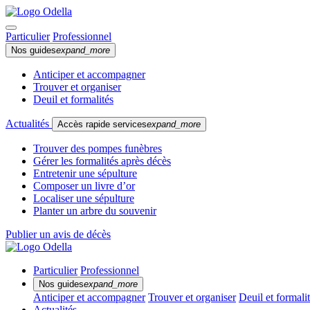
Particulier
Professionnel
Nos guides
expand_more
Anticiper et accompagner
Trouver et organiser
Deuil et formalités
Actualités
Accès rapide services
expand_more
Trouver des pompes funèbres
Gérer les formalités après décès
Entretenir une sépulture
Composer un livre d’or
Localiser une sépulture
Planter un arbre du souvenir
Publier un avis de décès
Particulier
Professionnel
Nos guides
expand_more
Anticiper et accompagner
Trouver et organiser
Deuil et formali
Actualités