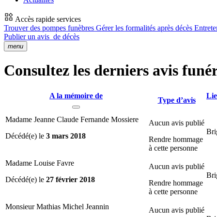
Accès rapide services
Trouver des pompes funèbres
Gérer les formalités après décès
Entrete
Publier un avis
de décès
menu
Consultez les derniers avis funér
A la mémoire de
Lie
Type d’avis
Madame Jeanne Claude Fernande Mossiere
Aucun avis publié
Bri
Décédé(e) le
3 mars 2018
Rendre hommage
à cette personne
Madame Louise Favre
Aucun avis publié
Bri
Décédé(e) le
27 février 2018
Rendre hommage
à cette personne
Monsieur Mathias Michel Jeannin
Aucun avis publié