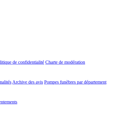
litique de confidentialité
Charte de modération
malités
Archive des avis
Pompes funèbres par département
entements