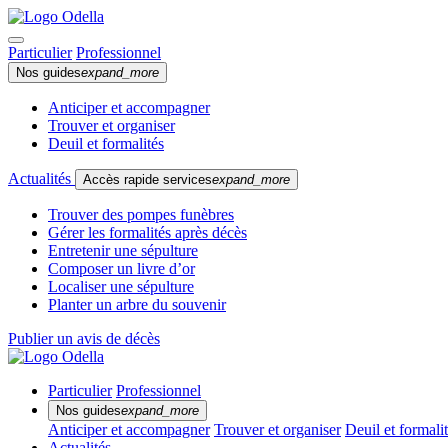
Particulier
Professionnel
Nos guides
expand_more
Anticiper et accompagner
Trouver et organiser
Deuil et formalités
Actualités
Accès rapide services
expand_more
Trouver des pompes funèbres
Gérer les formalités après décès
Entretenir une sépulture
Composer un livre d’or
Localiser une sépulture
Planter un arbre du souvenir
Publier un avis de décès
Particulier
Professionnel
Nos guides
expand_more
Anticiper et accompagner
Trouver et organiser
Deuil et formali
Actualités