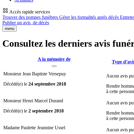
Accès rapide services
Trouver des pompes funèbres
Gérer les formalités après décès
Entrete
Publier un avis
de décès
menu
Consultez les derniers avis funé
A la mémoire de
Type d’avi
Monsieur Jean Baptiste Versepuy
Aucun avis pu
Décédé(e) le
24 septembre 2018
Rendre homm
à cette person
Monsieur Henri Marcel Durand
Aucun avis pu
Décédé(e) le
2 septembre 2018
Rendre homm
à cette person
Madame Paulette Jeannine Ussel
Aucun avis pu