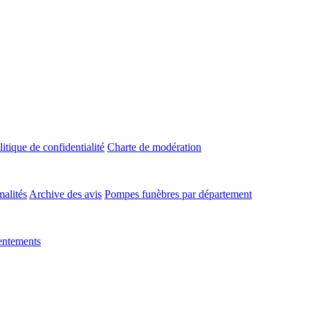
litique de confidentialité
Charte de modération
malités
Archive des avis
Pompes funèbres par département
entements