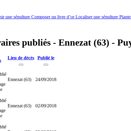
nir une sépulture
Composer un livre d’or
Localiser une sépulture
Plante
raires publiés - Ennezat (63) - P
Lieu de décès
Publié le
s
blié
Ennezat (63)
24/09/2018
age
ne
blié
Ennezat (63)
02/09/2018
age
ne
blié