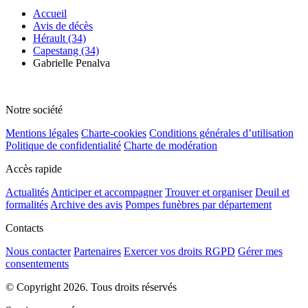
Accueil
Avis de décès
Hérault (34)
Capestang (34)
Gabrielle Penalva
Notre société
Mentions légales
Charte-cookies
Conditions générales d’utilisation
Politique de confidentialité
Charte de modération
Accès rapide
Actualités
Anticiper et accompagner
Trouver et organiser
Deuil et
formalités
Archive des avis
Pompes funèbres par département
Contacts
Nous contacter
Partenaires
Exercer vos droits RGPD
Gérer mes
consentements
© Copyright 2026. Tous droits réservés