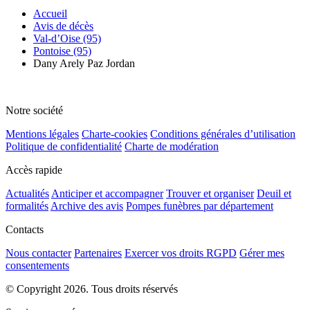
Accueil
Avis de décès
Val-d’Oise (95)
Pontoise (95)
Dany Arely Paz Jordan
Notre société
Mentions légales
Charte-cookies
Conditions générales d’utilisation
Politique de confidentialité
Charte de modération
Accès rapide
Actualités
Anticiper et accompagner
Trouver et organiser
Deuil et
formalités
Archive des avis
Pompes funèbres par département
Contacts
Nous contacter
Partenaires
Exercer vos droits RGPD
Gérer mes
consentements
© Copyright 2026. Tous droits réservés